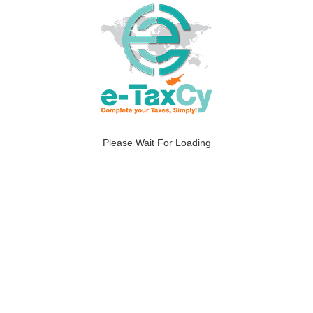
Σε ποια περίπτωση θεωρείτε ένα άτομο
φορολογικός κάτοικος της Κυπριακής
Δημοκρατίας;
Ποιες προϋποθέσεις πρέπει να τηρεί ένα άτομο
για να θεωρείτε φορολογικός κάτοικος έστω και αν
παραμείνει στη Δημοκρατία για λιγότερο από 183
μέρες;
Ποιοι είναι οι φορολογικοί συντελεστές στην
Κύπρο;
Please Wait For Loading
Ποια εισοδήματα απαλλάσσονται από το φόρο
εισοδήματος;
Ποιες είναι οι κύριες αφαιρέσεις για φυσικά
πρόσωπα;
Ποιες είναι οι προσωπικές φορολογικές
εκπτώσεις;