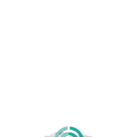
Ποιες προϋποθέσεις πρέπει να τηρεί ένα άτομο
για να θεωρείτε φορολογικός κάτοικος έστω και αν
παραμείνει στη Δημοκρατία για λιγότερο από 183
μέρες;
Ποιοι είναι οι φορολογικοί συντελεστές στην
Κύπρο;
Ποια εισοδήματα απαλλάσσονται από το φόρο
εισοδήματος;
Ποιες είναι οι κύριες αφαιρέσεις για φυσικά
πρόσωπα;
Ποιες είναι οι προσωπικές φορολογικές
εκπτώσεις;