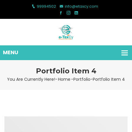
99994502
info@etaxcy.com
Portfolio Item 4
You Are Currently Here!-
Home
-
Portfolio
-
Portfolio Item 4